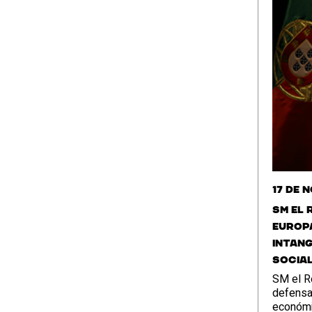
17 de 
SM el 
Europa
intang
socia
SM el R
defensa 
económi