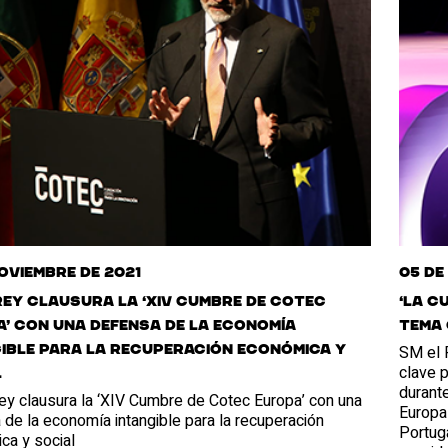
noviembre de 2021
05 de
Rey clausura la ‘XIV Cumbre de Cotec
‘La c
’ con una defensa de la economía
tema 
SM el R
ible para la recuperación económica y
clave p
l
durante
ey clausura la ‘XIV Cumbre de Cotec Europa’ con una
Europa 
de la economía intangible para la recuperación
Portuga
ca y social