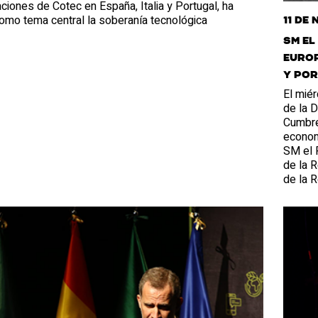
ciones de Cotec en España, Italia y Portugal, ha
omo tema central la soberanía tecnológica
11 de
SM el
Europ
y Po
El miér
de la D
Cumbre 
economí
SM el R
de la R
de la 