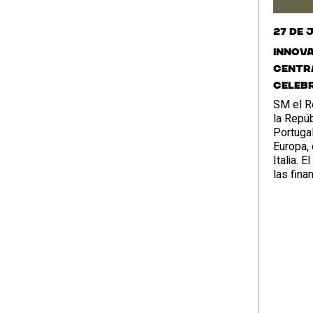
27 de 
Innova
centra
celeb
SM el Re
la Repúb
Portuga
Europa,
Italia. 
las fina