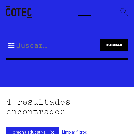
Skip
to
content
Buscar:
4 resultados
encontrados
brecha educativa
Limpiar filtros