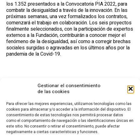
los 1.352 presentados a la Convocatoria PIA 2022, para
combatir la desigualdad a través de la innovación. En las
próximas semanas, una vez formalizados los contratos,
comenzará el trabajo en colaboración. Los seis proyectos
finalmente seleccionados, con la participación de expertos
externos a la Fundación, contribuirán a conocer mejor el
fenómeno de la desigualdad, así como a corregir brechas
sociales surgidas o agravadas en los últimos años por la
pandemia de la Covid-19.
Gestionar el consentimiento
de las cookies
Para ofrecer las mejores experiencias, utilizamos tecnologías como las
cookies para almacenar y/o acceder a la información del dispositivo. El
consentimiento de estas tecnologías nos permitirá procesar datos
CONTACTO
como el comportamiento de navegación o las identificaciones únicas en
este sitio. No consentir o retirar el consentimiento, puede afectar
Calle Cea Bermúdez, 3
negativamente a ciertas características y funciones.
28003 - Madrid. España
(+34) 914 36 47 74