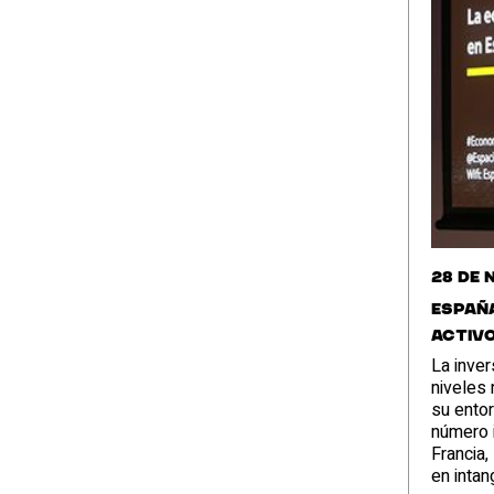
28 de 
España
activo
La inver
niveles 
su entor
número 
Francia,
en intan