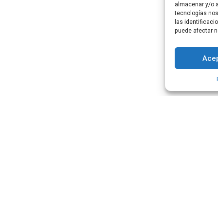
almacenar y/o a
tecnologías no
las identificaci
puede afectar n
Acep