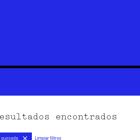
esultados encontrados
r quesada
Limpiar filtros