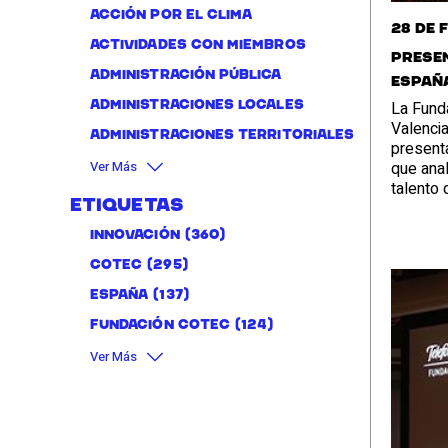
Acción por el clima
28 de 
Actividades con miembros
Presen
administración pública
Españ
La Funda
Administraciones locales
Valenci
Administraciones territoriales
present
que anal
Ver Más
talento
Etiquetas
Innovación
(360)
Cotec
(295)
España
(137)
Fundación Cotec
(124)
Ver Más