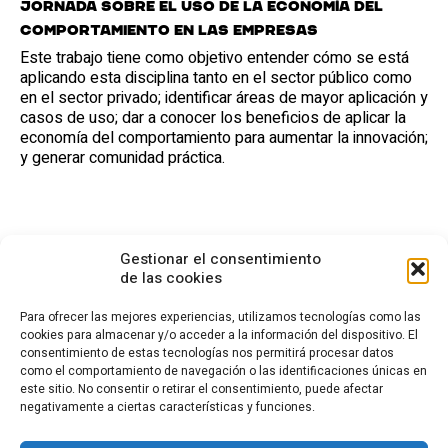
Jornada sobre el uso de la economía del
comportamiento en las empresas
Este trabajo tiene como objetivo entender cómo se está
aplicando esta disciplina tanto en el sector público como
en el sector privado; identificar áreas de mayor aplicación y
casos de uso; dar a conocer los beneficios de aplicar la
economía del comportamiento para aumentar la innovación;
y generar comunidad práctica.
Gestionar el consentimiento
de las cookies
Para ofrecer las mejores experiencias, utilizamos tecnologías como las
cookies para almacenar y/o acceder a la información del dispositivo. El
consentimiento de estas tecnologías nos permitirá procesar datos
CONTACTO
como el comportamiento de navegación o las identificaciones únicas en
este sitio. No consentir o retirar el consentimiento, puede afectar
Calle Cea Bermúdez, 3
negativamente a ciertas características y funciones.
28003 - Madrid. España
(+34) 914 36 47 74
fundacion.cotec@cotec.es