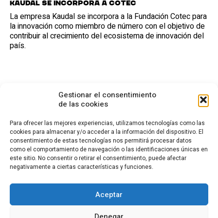
Kaudal se incorpora a Cotec
La empresa Kaudal se incorpora a la Fundación Cotec para
la innovación como miembro de número con el objetivo de
contribuir al crecimiento del ecosistema de innovación del
país.
Gestionar el consentimiento
de las cookies
Para ofrecer las mejores experiencias, utilizamos tecnologías como las
cookies para almacenar y/o acceder a la información del dispositivo. El
consentimiento de estas tecnologías nos permitirá procesar datos
CONTACTO
como el comportamiento de navegación o las identificaciones únicas en
este sitio. No consentir o retirar el consentimiento, puede afectar
Calle Cea Bermúdez, 3
negativamente a ciertas características y funciones.
28003 - Madrid. España
(+34) 914 36 47 74
fundacion.cotec@cotec.es
Aceptar
AVISO LEGAL
POLÍTICA DE PRIVACIDAD
POLÍTICA DE COOKIES
Denegar