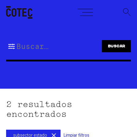
Skip
to
content
Buscar:
2 resultados
encontrados
subsector estado
Limpiar filtros