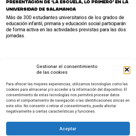
Presentación de ‘La escuela, lo primero’ en la
Universidad de Salamanca
Más de 300 estudiantes universitarios de los grados de
educación infantil, primaria y educación social participarán
de forma activa en las actividades previstas para las dos
jornadas.
Gestionar el consentimiento
de las cookies
Para ofrecer las mejores experiencias, utilizamos tecnologías como las
cookies para almacenar y/o acceder a la información del dispositivo. El
consentimiento de estas tecnologías nos permitirá procesar datos
CONTACTO
como el comportamiento de navegación o las identificaciones únicas en
este sitio. No consentir o retirar el consentimiento, puede afectar
Calle Cea Bermúdez, 3
negativamente a ciertas características y funciones.
28003 - Madrid. España
(+34) 914 36 47 74
fundacion.cotec@cotec.es
Aceptar
AVISO LEGAL
POLÍTICA DE PRIVACIDAD