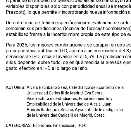
A partir de un modelo de periodicidad anual se construyen ad
variables disponibles solo con periodicidad anual se interpo
Prescott), lo que permite ir incorporando nueva información 
De entre más de treinta especificaciones evaluadas se selec
combinan sus predicciones (técnica de forecast combination)
estabilidad frente a la incertidumbre propia de este tipo de 
Para 2025, las mejores combinaciones se agrupan en dos esc
presupuestaria pública en I+D, apunta a un crecimiento del 8
servicios de I+D, sitúa el avance en el 5,5%. La predicción c
ellos depende, sobre todo, de en qué medida la elevada eje
gasto efectivo en I+D a lo largo del año.
AUTORES:
Álvaro Escribano Sáez, Catedrático de Economía de la
Universidad Carlos III de Madrid; Eva Senra,
Vicerrectora de Estudiantes, Emprendimiento y
Empleabilidad de la Universidad de Alcalá; Juan
Andrés Rodríguez Solano, Ayudante de Investigación
de la Universidad Carlos III de Madrid, Cotec
CATEGORÍAS:
Economía,
Financiación,
I+D+I