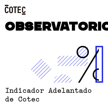
Skip
OBSERVATORI
to
content
Indicador Adelantado
de Cotec