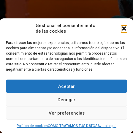
Gestionar el consentimiento
Iñaki y el
de las cookies
paraperiodismo
Para ofrecer las mejores experiencias, utilizamos tecnologías como las
cookies para almacenar y/o acceder a la información del dispositivo. El
Una reflexión sobre cómo ha afectado la
consentimiento de estas tecnologías nos permitirá procesar datos
revolución tecnológica al periodismo y sobr
como el comportamiento de navegación o las identificaciones únicas en
el futuro del oficio
este sitio. No consentir o retirar el consentimiento, puede afectar
negativamente a ciertas características y funciones.
Aceptar
Denegar
Ver preferencias
Política de cookies
CÓMO TRATAMOS TUS DATOS
Aviso Legal