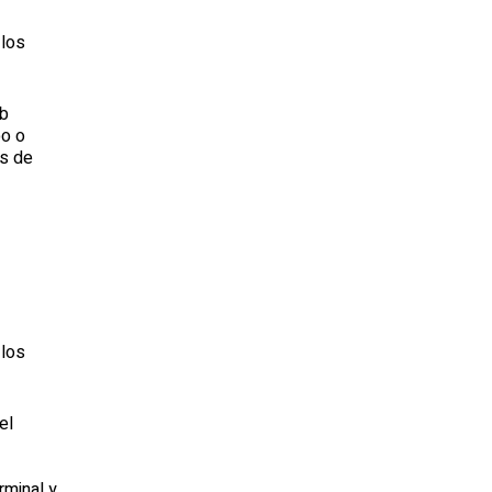
 los
eb
po o
és de
 los
el
rminal y