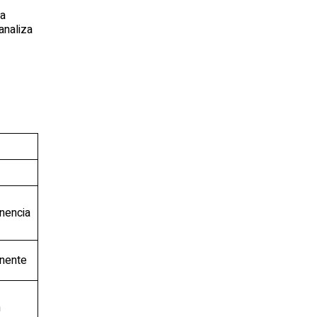
la
analiza
nencia
nente
n