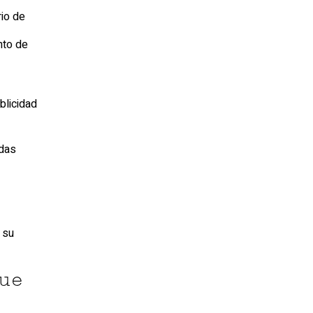
rio de
nto de
blicidad
odas
 su
ue