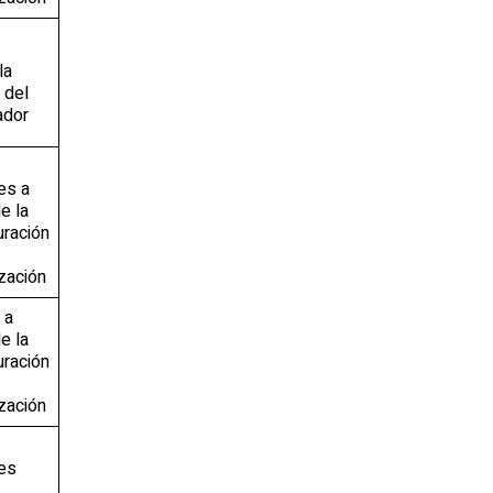
la
 del
ador
es a
de la
uración
ización
 a
de la
uración
ización
es