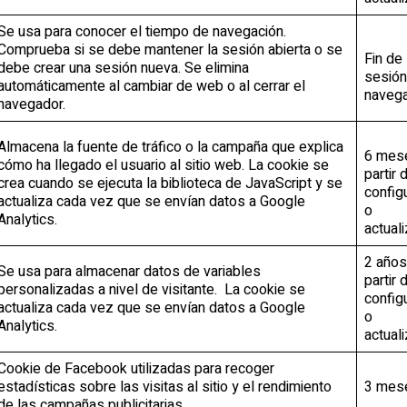
Se usa para conocer el tiempo de navegación.
Comprueba si se debe mantener la sesión abierta o se
Fin de 
debe crear una sesión nueva. Se elimina
sesión
automáticamente al cambiar de web o al cerrar el
naveg
navegador.
Almacena la fuente de tráfico o la campaña que explica
6 mes
cómo ha llegado el usuario al sitio web. La cookie se
partir 
crea cuando se ejecuta la biblioteca de JavaScript y se
config
actualiza cada vez que se envían datos a Google
o
Analytics.
actual
2 años
Se usa para almacenar datos de variables
partir 
personalizadas a nivel de visitante. La cookie se
config
actualiza cada vez que se envían datos a Google
o
Analytics.
actual
Cookie de Facebook utilizadas para recoger
estadísticas sobre las visitas al sitio y el rendimiento
3 mes
de las campañas publicitarias.