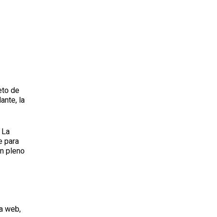
eto de
ante, la
 La
e para
n pleno
na web,