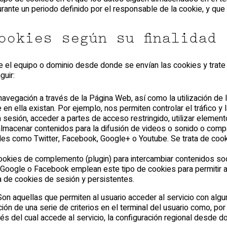
rante un periodo definido por el responsable de la cookie, y qu
ookies según su finalidad
e el equipo o dominio desde donde se envían las cookies y trate
guir:
 navegación a través de la Página Web, así como la utilización de 
en ella existan. Por ejemplo, nos permiten controlar el tráfico y 
a sesión, acceder a partes de acceso restringido, utilizar elemen
almacenar contenidos para la difusión de videos o sonido o compa
les como Twitter, Facebook, Google+ o Youtube. Se trata de coo
okies de complemento (plugin) para intercambiar contenidos soc
Google o Facebook emplean este tipo de cookies para permitir 
a de cookies de sesión y persistentes.
 Son aquellas que permiten al usuario acceder al servicio con alg
ción de una serie de criterios en el terminal del usuario como, por
vés del cual accede al servicio, la configuración regional desde 