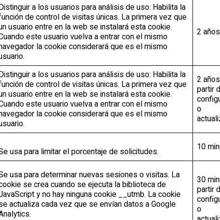
Distinguir a los usuarios para análisis de uso: Habilita la
función de control de visitas únicas. La primera vez que
un usuario entre en la web se instalará esta cookie.
2 años
Cuando este usuario vuelva a entrar con el mismo
navegador la cookie considerará que es el mismo
usuario.
Distinguir a los usuarios para análisis de uso: Habilita la
2 años
función de control de visitas únicas. La primera vez que
partir 
un usuario entre en la web se instalará esta cookie.
config
Cuando este usuario vuelva a entrar con el mismo
o
navegador la cookie considerará que es el mismo
actual
usuario.
10 min
Se usa para limitar el porcentaje de solicitudes.
Se usa para determinar nuevas sesiones o visitas. La
30 min
cookie se crea cuando se ejecuta la biblioteca de
partir 
JavaScript y no hay ninguna cookie __utmb. La cookie
config
se actualiza cada vez que se envían datos a Google
o
Analytics.
actual