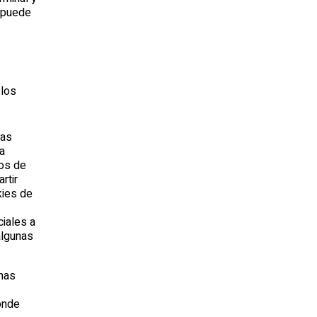
e puede
 los
las
la
tos de
rtir
kies de
iales a
algunas
unas
donde