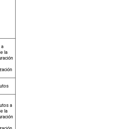
 a
de la
uración
ización
utos
utos a
de la
uración
ización