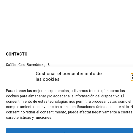
CONTACTO
Calle Cea Bermúdez, 3
28003 - Madrid. España
Gestionar el consentimiento de
(+34) 914 36 47 74
las cookies
fundacion.cotec@cotec.es
AVISO LEGAL
Para ofrecer las mejores experiencias, utilizamos tecnologías como las
POLÍTICA DE PRIVACIDAD
cookies para almacenar y/o acceder a la información del dispositivo. El
POLÍTICA DE COOKIES
consentimiento de estas tecnologías nos permitirá procesar datos como el
CANAL DENUNCIAS
comportamiento de navegación o las identificaciones únicas en este sitio. 
consentir o retirar el consentimiento, puede afectar negativamente a ciertas
características y funciones.
El contenido de esta página web está bajo licencia
Creative Commons