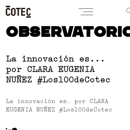
Skip
OBSERVATORI
to
content
La innovación es...
por CLARA EUGENIA
NUÑEZ #Los100deCotec
La innovación es… por CLARA
EUGENIA NUÑEZ #Los100deCotec