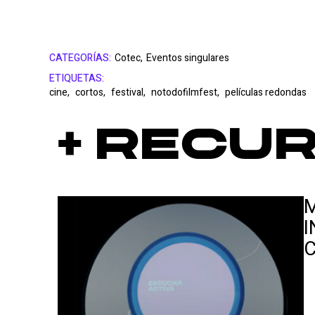
CATEGORÍAS:
Cotec,
Eventos singulares
ETIQUETAS:
cine,
cortos,
festival,
notodofilmfest,
películas redondas
+ Recu
M
I