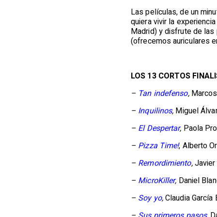
Las películas, de un min
quiera vivir la experien
Madrid) y disfrute de las
(ofrecemos auriculares en
LOS 13 CORTOS FINAL
–
Tan indefenso
,
Marcos 
–
Inquilinos
,
Miguel Álva
–
El Despertar
,
Paola Pro
–
Pizza Time!
, Alberto 
–
Remordimiento
,
Javier
–
MicroKiller
,
Daniel Bla
–
Soy yo
,
Claudia García 
–
Sus primeros pasos
,
D