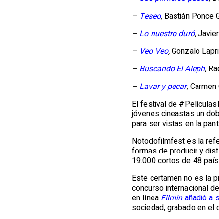
–
Teseo
,
Bastián Ponce 
–
Lo nuestro duró
,
Javie
–
Veo Veo
,
Gonzalo Lapr
–
Buscando El Aleph
,
Ra
–
Lavar y pecar
,
Carmen 
El festival de #Película
jóvenes cineastas un dob
para ser vistas en la pan
Notodofilmfest es la ref
formas de producir y dist
19.000 cortos de 48 paí
Este certamen no es la p
concurso internacional d
en línea
Filmin
añadió a s
sociedad, grabado en el 