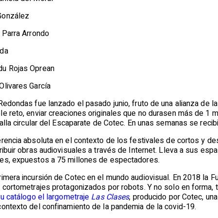
González
r Parra Arrondo
ida
du Rojas Oprean
Olivares García
sRedondas fue lanzado el pasado junio, fruto de una alianza de 
le reto, enviar creaciones originales que no durasen más de 1 m
talla circular del Escaparate de Cotec. En unas semanas se reci
erencia absoluta en el contexto de los festivales de cortos y d
ribuir obras audiovisuales a través de Internet. Lleva a sus esp
ses, expuestos a 75 millones de espectadores.
rimera incursión de Cotec en el mundo audiovisual. En 2018 la F
e cortometrajes protagonizados por robots. Y no solo en forma, 
u catálogo el largometraje
Las Clases
, producido por Cotec, una
contexto del confinamiento de la pandemia de la covid-19.