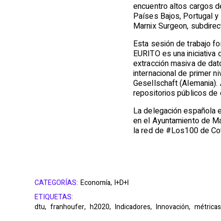
encuentro altos cargos d
Países Bajos, Portugal y
Marnix Surgeon, subdirec
Esta sesión de trabajo fo
EURITO es una iniciativa d
extracción masiva de dat
internacional de primer n
Gesellschaft (Alemania). 
repositorios públicos de 
La delegación española e
en el Ayuntamiento de Ma
la red de #Los100 de Co
CATEGORÍAS:
Economía,
I+D+I
ETIQUETAS:
dtu,
franhoufer,
h2020,
Indicadores,
Innovación,
métricas