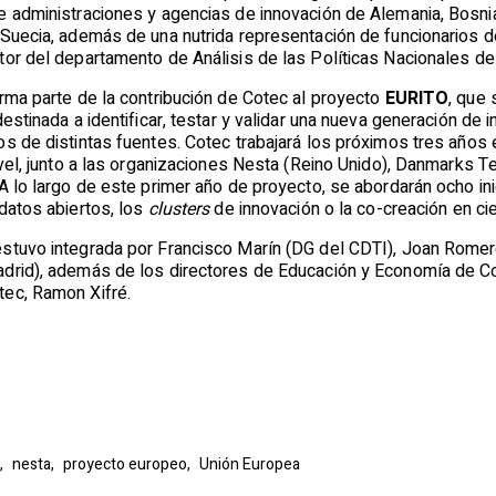
e administraciones y agencias de innovación de Alemania, Bosnia
 Suecia, además de una nutrida representación de funcionarios d
tor del departamento de Análisis de las Políticas Nacionales de
rma parte de la contribución de Cotec al proyecto
EURITO
, que
estinada a identificar, testar y validar una nueva generación de 
os de distintas fuentes. Cotec trabajará los próximos tres años
ivel, junto a las organizaciones Nesta (Reino Unido), Danmarks T
A lo largo de este primer año de proyecto, se abordarán ocho inic
datos abiertos, los
clusters
de innovación o la co-creación en ci
stuvo integrada por Francisco Marín (DG del CDTI), Joan Rome
drid), además de los directores de Educación y Economía de Cot
tec, Ramon Xifré.
,
nesta,
proyecto europeo,
Unión Europea