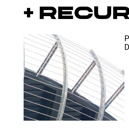
+ Recu
P
D