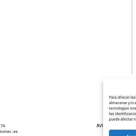
Para ofrecer la
almacenar y/o a
tecnologías no
las identificaci
puede afectar n
AVISO LEGAL
POLÍTI
 74
@cotec.es