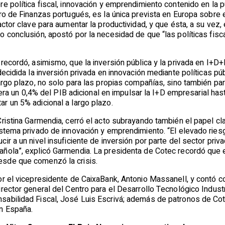
e política fiscal, innovación y emprendimiento contenido en la 
tro de Finanzas portugués, es la única prevista en Europa sobre
actor clave para aumentar la productividad, y que ésta, a su vez
 conclusión, apostó por la necesidad de que “las políticas fisca
recordó, asimismo, que la inversión pública y la privada en I+D+
ecidida la inversión privada en innovación mediante políticas púb
argo plazo, no solo para las propias compañías, sino también pa
tiera un 0,4% del PIB adicional en impulsar la I+D empresarial ha
r un 5% adicional a largo plazo.
Cristina Garmendia, cerró el acto subrayando también el papel c
stema privado de innovación y emprendimiento. “El elevado riesg
ir a un nivel insuficiente de inversión por parte del sector priv
ñola”, explicó Garmendia. La presidenta de Cotec recordó que 
sde que comenzó la crisis.
or el vicepresidente de CaixaBank, Antonio Massanell, y contó c
rector general del Centro para el Desarrollo Tecnológico Industr
abilidad Fiscal, José Luis Escrivá; además de patronos de Cot
n España.