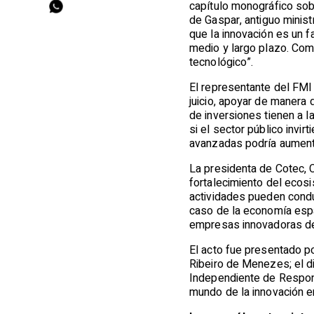
capítulo monográfico sobr
de Gaspar,
antiguo minis
que la innovación es un f
medio y largo plazo. Como
tecnológico”.
El representante del FMI 
juicio, apoyar de manera d
de inversiones tienen a l
si el sector público invir
avanzadas podría aumenta
La presidenta de Cotec, 
fortalecimiento del ecosi
actividades pueden conduc
caso de la economía espa
empresas innovadoras de
El acto fue presentado p
Ribeiro de Menezes; el di
Independiente de Respons
mundo de la innovación e