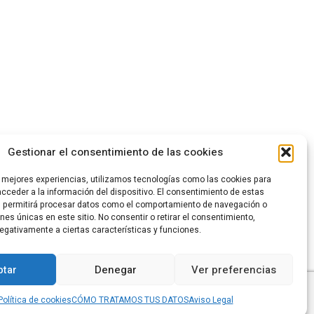
Gestionar el consentimiento de las cookies
s mejores experiencias, utilizamos tecnologías como las cookies para
cceder a la información del dispositivo. El consentimiento de estas
s permitirá procesar datos como el comportamiento de navegación o
ones únicas en este sitio. No consentir o retirar el consentimiento,
egativamente a ciertas características y funciones.
CA DE PRIVACIDAD
POLÍTICA DE COOKIES
CANAL DENUNCIAS
tar
Denegar
Ver preferencias
gina web está bajo licencia
Creative Commons
Política de cookies
CÓMO TRATAMOS TUS DATOS
Aviso Legal