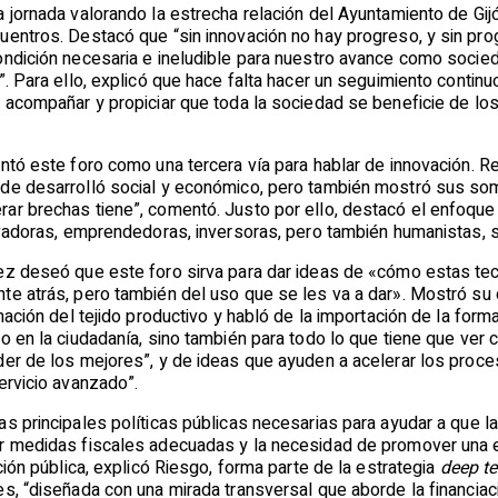
a jornada valorando la estrecha relación del Ayuntamiento de Gi
uentros. Destacó que “sin innovación no hay progreso, y sin pro
ondición necesaria e ineludible para nuestro avance como socied
”. Para ello, explicó que hace falta hacer un seguimiento cont
, acompañar y propiciar que toda la sociedad se beneficie de lo
entó este foro como una tercera vía para hablar de innovación. 
de desarrolló social y económico, pero también mostró sus som
r brechas tiene”, comentó. Justo por ello, destacó el enfoque d
ovadoras, emprendedoras, inversoras, pero también humanistas, s
ez deseó que este foro sirva para dar ideas de «cómo estas te
te atrás, pero también del uso que se les va a dar». Mostró su
rmación del tejido productivo y habló de la importación de la fo
o en la ciudadanía, sino también para todo lo que tiene que ver c
er de los mejores”, y de ideas que ayuden a acelerar los proces
ervicio avanzado”.
s principales políticas públicas necesarias para ayudar a que l
r medidas fiscales adecuadas y la necesidad de promover una edu
ción pública, explicó Riesgo, forma parte de la estrategia
deep t
s, “diseñada con una mirada transversal que aborde la financiació