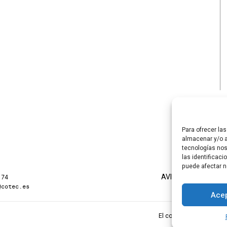
Para ofrecer la
almacenar y/o a
tecnologías no
las identificaci
puede afectar n
AVISO LEGAL
POLÍTI
 74
@cotec.es
Acep
El contenido de esta pá