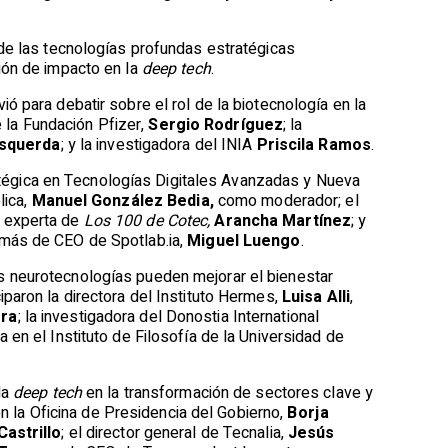
 de las tecnologías profundas estratégicas
ión de impacto en la
deep tech
.
rvió para debatir sobre el rol de la biotecnología en la
e la Fundación Pfizer,
Sergio Rodríguez
; la
Esquerda
; y la investigadora del INIA
Priscila Ramos
.
tratégica en Tecnologías Digitales Avanzadas y Nueva
lica,
Manuel González Bedia,
como moderador; el
y experta de
Los 100 de Cotec,
Arancha Martínez
; y
además de CEO de Spotlab.ia,
Miguel Luengo
.
s neurotecnologías pueden mejorar el bienestar
paron la directora del Instituto Hermes,
Luisa Alli
,
era
; la investigadora del Donostia International
ra en el Instituto de Filosofía de la Universidad de
la
deep tech
en la transformación de sectores clave y
en la Oficina de Presidencia del Gobierno,
Borja
Castrillo
; el director general de Tecnalia,
Jesús