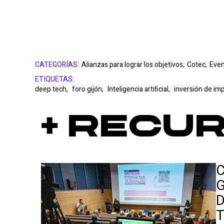
CATEGORÍAS:
Alianzas para lograr los objetivos,
Cotec,
Even
ETIQUETAS:
deep tech,
foro gijón,
Inteligencia artificial,
inversión de im
+ Recu
C
G
D
T