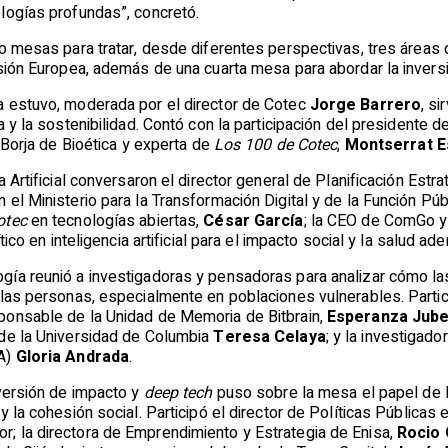
logías profundas”, concretó.
ro mesas para tratar, desde diferentes perspectivas, tres áreas
isión Europea, además de una cuarta mesa para abordar la invers
 estuvo, moderada por el director de Cotec
Jorge Barrero
, si
a y la sostenibilidad. Contó con la participación del presidente d
t Borja de Bioética y experta de
Los 100 de Cotec
,
Montserrat 
a Artificial conversaron el director general de Planificación Es
el Ministerio para la Transformación Digital y de la Función Púb
otec
en tecnologías abiertas,
César García
; la CEO de ComGo 
ítico en inteligencia artificial para el impacto social y la salud 
ía reunió a investigadoras y pensadoras para analizar cómo la
las personas, especialmente en poblaciones vulnerables. Partici
ponsable de la Unidad de Memoria de Bitbrain,
Esperanza Jub
de la Universidad de Columbia
Teresa Celaya
; y la investigado
VA)
Gloria Andrada
.
nversión de impacto y
deep tech
puso sobre la mesa el papel de 
y la cohesión social. Participó el director de Políticas Públicas 
r; la directora de Emprendimiento y Estrategia de Enisa,
Rocio 