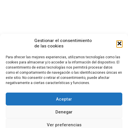
Gestionar el consentimiento
de las cookies
Para ofrecer las mejores experiencias, utilizamos tecnologías como las
cookies para almacenar y/o acceder a la información del dispositivo. El
consentimiento de estas tecnologías nos permitirá procesar datos
CONTACTO
como el comportamiento de navegación o las identificaciones únicas en
este sitio. No consentir o retirar el consentimiento, puede afectar
Calle Cea Bermúdez, 3
negativamente a ciertas características y funciones.
28003 - Madrid. España
(+34) 914 36 47 74
fundacion.cotec@cotec.es
Aceptar
AVISO LEGAL
POLÍTICA DE PRIVACIDAD
POLÍTICA DE COOKIES
Denegar
CANAL DENUNCIAS
Ver preferencias