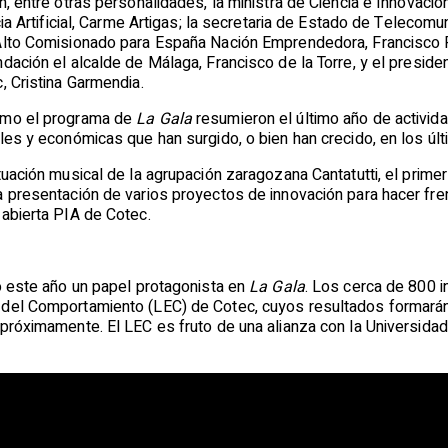
n, entre otras personalidades, la ministra de Ciencia e Innovació
cia Artificial, Carme Artigas; la secretaria de Estado de Telecomu
 Alto Comisionado para España Nación Emprendedora, Francisco 
dación el alcalde de Málaga, Francisco de la Torre, y el preside
, Cristina Garmendia.
mo el programa de
La Gala
resumieron el último año de activid
les y económicas que han surgido, o bien han crecido, en los últ
tuación musical de la agrupación zaragozana Cantatutti, el prim
a presentación de varios proyectos de innovación para hacer fre
 abierta PIA de Cotec.
o este año un papel protagonista en
La Gala
. Los cerca de 800 i
del Comportamiento (LEC) de Cotec, cuyos resultados formarán 
próximamente. El LEC es fruto de una alianza con la Universidad d