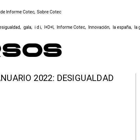
 de Informe Cotec,
Sobre Cotec
esigualdad,
gala,
i d i,
I+D+I,
Informe Cotec,
Innovación,
la españa,
la 
rsos
NUARIO 2022: DESIGUALDAD