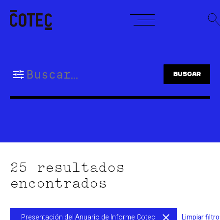
Skip
to
content
Buscar:
25 resultados
encontrados
Presentación del Anuario de Informe Cotec
Limpiar filtr