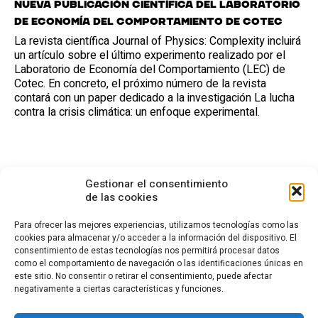
Nueva publicación científica del Laboratorio
de Economía del Comportamiento de Cotec
La revista científica Journal of Physics: Complexity incluirá
un artículo sobre el último experimento realizado por el
Laboratorio de Economía del Comportamiento (LEC) de
Cotec. En concreto, el próximo número de la revista
contará con un paper dedicado a la investigación La lucha
contra la crisis climática: un enfoque experimental.
Gestionar el consentimiento
de las cookies
Para ofrecer las mejores experiencias, utilizamos tecnologías como las
cookies para almacenar y/o acceder a la información del dispositivo. El
consentimiento de estas tecnologías nos permitirá procesar datos
CONTACTO
como el comportamiento de navegación o las identificaciones únicas en
este sitio. No consentir o retirar el consentimiento, puede afectar
Calle Cea Bermúdez, 3
negativamente a ciertas características y funciones.
28003 - Madrid. España
(+34) 914 36 47 74
fundacion.cotec@cotec.es