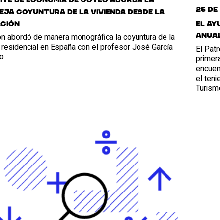
ité de Economía de Cotec aborda la
25 de
ja coyuntura de la vivienda desde la
El Ay
ación
ón abordó de manera monográfica la coyuntura de la
anual
 residencial en España con el profesor José García
El Patr
o
primera
encuent
el teni
Turismo