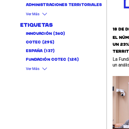
Administraciones territoriales
Ver Más
Etiquetas
18 de 
Innovación
(360)
El núm
Cotec
(295)
un 23%
España
(137)
territ
La Funda
Fundación Cotec
(124)
un análi
Ver Más