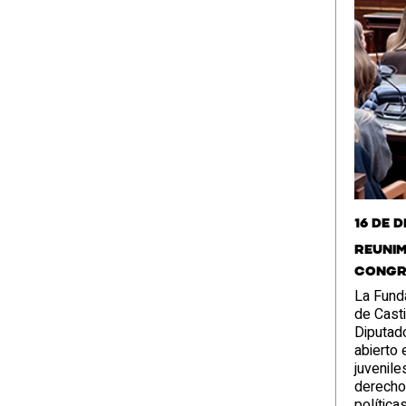
16 de 
Reunim
Congr
La Funda
de Casti
Diputado
abierto 
juvenile
derecho
política