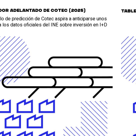
dor Adelantado de Cotec (2025)
Table
o de predicción de Cotec aspira a anticiparse unos
los datos oficiales del INE sobre inversión en I+D