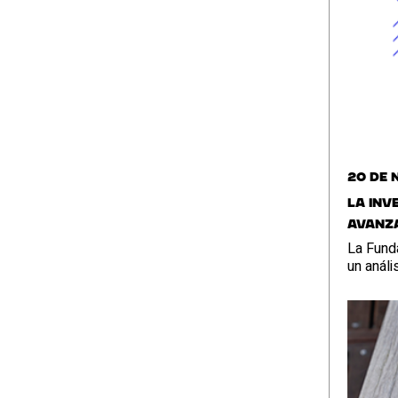
20 de 
La inv
avanza
La Funda
un análi