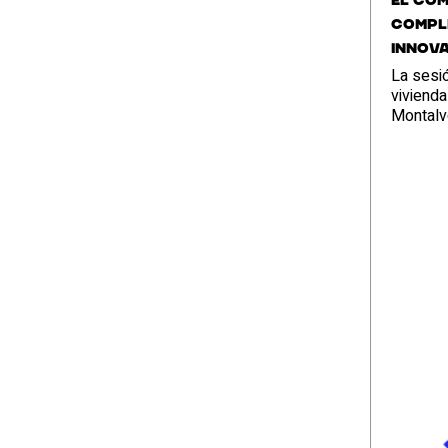
El Com
comple
innov
La sesi
vivienda
Montalv