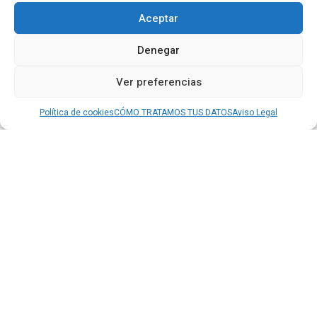
Aceptar
Denegar
Ver preferencias
Política de cookies
CÓMO TRATAMOS TUS DATOS
Aviso Legal
Percepción social de la innovación por
territorios (2017-2022)
La Encuesta Cotec de percepción social de la innovación,
con una muestra de 7.587 entrevistas, mide la opinión de
la ciudadanía sobre diferentes...
Tablero europeo de innovación (2023)
Análisis de la Fundación Cotec sobre el informe European
Innovation Scoreboard 2023 El European Innovation
Scoreboard (EIS), de periodicidad anual, ofrece una
evaluación comparativa de los resultados de la
investigación y la innovación en los países de la UE y en