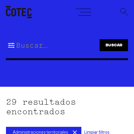
Skip
to
content
Buscar:
29 resultados
encontrados
Administraciones territoriales
Limpiar filtros