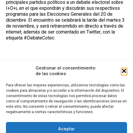
principales partidos políticos a un debate electoral sobre
I+D+i, en el que expondrán y discutirán sus respectivos
programas para las Elecciones Generales del 20 de
diciembre. El encuentro se celebrará la tarde del martes 3
de noviembre, y será retransmitido en directo a través de
internet, además de ser comentado en Twitter, con la
etiqueta #DebateCotec.
Gestionar el consentimiento
de las cookies
Para ofrecer las mejores experiencias, utilizamos tecnologías como las
cookies para almacenar y/o acceder a la información del dispositivo. El
consentimiento de estas tecnologías nos permitirá procesar datos
CONTACTO
como el comportamiento de navegación o las identificaciones únicas en
este sitio. No consentir o retirar el consentimiento, puede afectar
Calle Cea Bermúdez, 3
negativamente a ciertas características y funciones.
28003 - Madrid. España
(+34) 914 36 47 74
fundacion.cotec@cotec.es
Aceptar
AVISO LEGAL