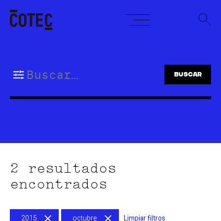
Skip
to
content
Buscar:
2 resultados
encontrados
2015
octubre
Limpiar filtros