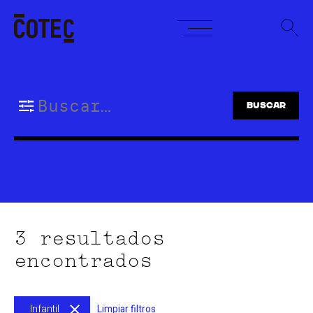
Skip
to
content
Buscar:
3 resultados
encontrados
Infantil
Limpiar filtros