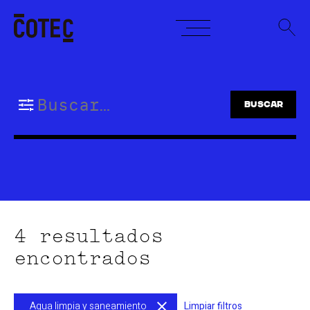
Skip
to
content
Buscar:
4 resultados
encontrados
Agua limpia y saneamiento
Limpiar filtros