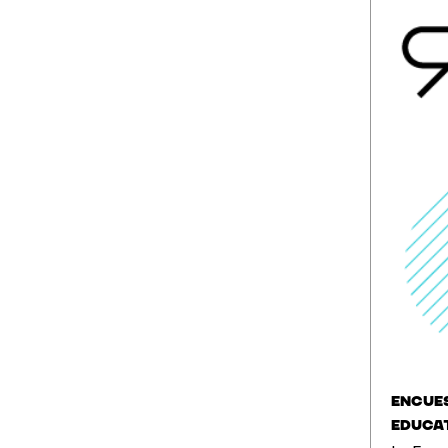
Encues
educat