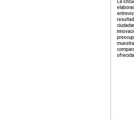
La Encue
elaborad
entrevis
resultad
ciudada
innovac
preocupa
muestra
compara
ofrecida