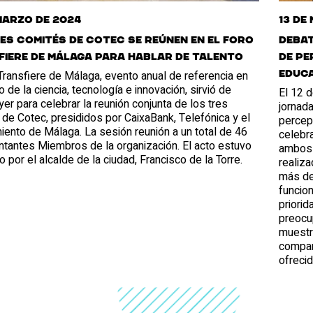
marzo de 2024
13 de
es Comités de Cotec se reúnen en el Foro
Debat
iere de Málaga para hablar de talento
de pe
Transfiere de Málaga, evento anual de referencia en
educa
o de la ciencia, tecnología e innovación, sirvió de
El 12 
er para celebrar la reunión conjunta de los tres
jornada
de Cotec, presididos por CaixaBank, Telefónica y el
percepc
ento de Málaga. La sesión reunión a un total de 46
celebra
ntantes Miembros de la organización. El acto estuvo
ambos 
o por el alcalde de la ciudad, Francisco de la Torre.
realiza
más de
funcio
priori
preocup
muestr
compar
ofrecid