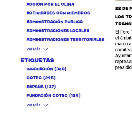
Acción por el clima
22 de 
Actividades con miembros
Los tr
administración pública
Transf
El Foro 
Administraciones locales
el ámbit
Administraciones territoriales
marco ay
comités 
Ver Más
Ayuntami
represe
Etiquetas
presidid
Innovación
(360)
Cotec
(295)
España
(137)
Fundación Cotec
(124)
Ver Más