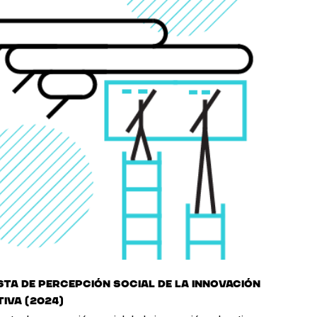
ta de percepción social de la innovación
iva (2024)