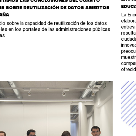
ntamos las conclusiones del cuarto
educa
is sobre reutilización de datos abiertos
La Encu
paña
elabora
io sobre la capacidad de reutilización de los datos
entrevi
les en los portales de las administraciones públicas
resulta
as
ciudad
innova
preocup
muestr
compar
ofrecid