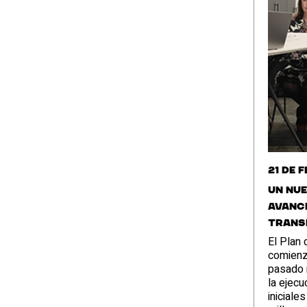
21 de 
Un nu
avance
Transf
El Plan 
comienz
pasado 
la ejec
iniciale