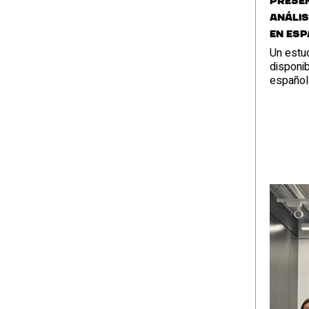
Prese
anális
en Es
Un estud
disponib
español