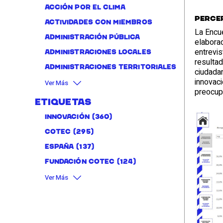
Acción por el clima
Percep
Actividades con miembros
La Encue
administración pública
elaborad
entrevis
Administraciones locales
resultad
Administraciones territoriales
ciudada
innovaci
Ver Más
preocupa
Etiquetas
Innovación
(360)
Cotec
(295)
España
(137)
Fundación Cotec
(124)
Ver Más