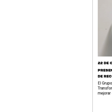
22 de 
Prese
de rec
El Grup
Transfo
mejorar 