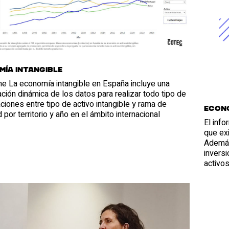
ía intangible
me La economía intangible en España incluye una
ación dinámica de los datos para realizar todo tipo de
iones entre tipo de activo intangible y rama de
Econo
d por territorio y año en el ámbito internacional
El inf
que exi
Además
inversi
activos