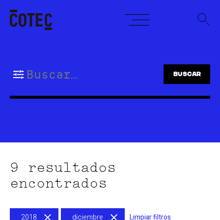
Skip
to
content
Buscar:
9 resultados
encontrados
2018
diciembre
Limpiar filtros