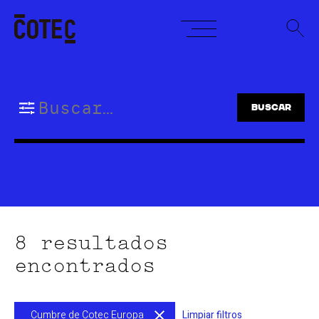
Skip
to
content
Buscar:
8 resultados
encontrados
Cumbre de Cotec Europa
Limpiar filtros