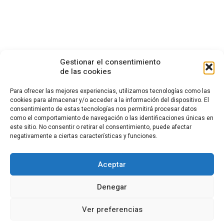
Gestionar el consentimiento
de las cookies
Para ofrecer las mejores experiencias, utilizamos tecnologías como las
cookies para almacenar y/o acceder a la información del dispositivo. El
consentimiento de estas tecnologías nos permitirá procesar datos
CONTACTO
como el comportamiento de navegación o las identificaciones únicas en
este sitio. No consentir o retirar el consentimiento, puede afectar
Calle Cea Bermúdez, 3
negativamente a ciertas características y funciones.
28003 - Madrid. España
(+34) 914 36 47 74
fundacion.cotec@cotec.es
Aceptar
AVISO LEGAL
POLÍTICA DE PRIVACIDAD
POLÍTICA DE COOKIES
Denegar
CANAL DENUNCIAS
Ver preferencias
El contenido de esta página web está bajo licencia
Creative Commons