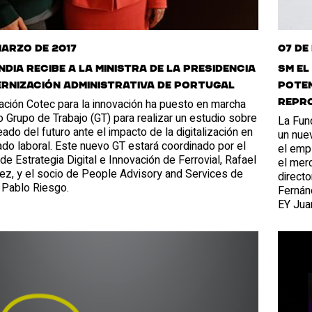
marzo de 2017
07 de
dia recibe a la ministra de la Presidencia
SM el
rnización Administrativa de Portugal
poten
ación Cotec para la innovación ha puesto en marcha
repro
 Grupo de Trabajo (GT) para realizar un estudio sobre
La Fun
ado del futuro ante el impacto de la digitalización en
un nuev
do laboral. Este nuevo GT estará coordinado por el
el empl
 de Estrategia Digital e Innovación de Ferrovial, Rafael
el merc
ez, y el socio de People Advisory and Services de
directo
 Pablo Riesgo.
Fernán
EY Jua