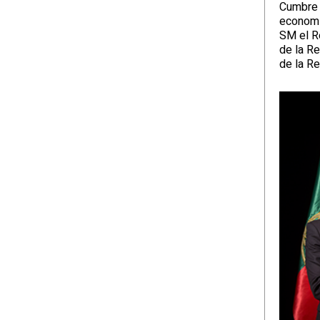
Cumbre d
economía
SM el Re
de la Re
de la R