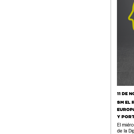
11 de 
SM el 
Europa
y Por
El miérc
de la Di