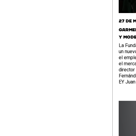
27 de 
Garmen
y Mode
La Fund
un nuevo
el emple
el merca
director
Fernánd
EY Juan