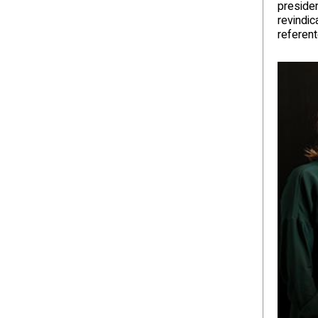
presiden
revindic
referent