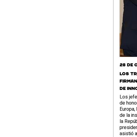
28 de 
Los tr
firman
de inn
Los jefe
de hono
Europa,
de la in
la Repúb
presiden
asistió 