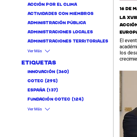
Acción por el clima
16 de 
Actividades con miembros
La XVI
administración pública
acción
Europ
Administraciones locales
El event
Administraciones territoriales
académic
Ver Más
los desa
crecimi
Etiquetas
Innovación
(360)
Cotec
(295)
España
(137)
Fundación Cotec
(124)
Ver Más