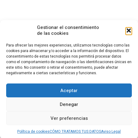
Gestionar el consentimiento
de las cookies
Para ofrecer las mejores experiencias, utilizamos tecnologías como las
cookies para almacenar y/o acceder a la información del dispositivo. El
consentimiento de estas tecnologías nos permitirá procesar datos
CONTACTO
como el comportamiento de navegación o las identificaciones únicas en
este sitio. No consentir o retirar el consentimiento, puede afectar
Calle Cea Bermúdez, 3
negativamente a ciertas características y funciones.
28003 - Madrid. España
(+34) 914 36 47 74
fundacion.cotec@cotec.es
Aceptar
AVISO LEGAL
POLÍTICA DE PRIVACIDAD
POLÍTICA DE COOKIES
Denegar
CANAL DENUNCIAS
Ver preferencias
El contenido de esta página web está bajo licencia
Creative Commons
Política de cookies
CÓMO TRATAMOS TUS DATOS
Aviso Legal