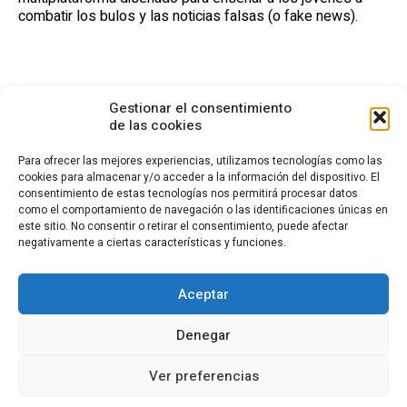
combatir los bulos y las noticias falsas (o fake news).
Gestionar el consentimiento
de las cookies
Para ofrecer las mejores experiencias, utilizamos tecnologías como las
cookies para almacenar y/o acceder a la información del dispositivo. El
consentimiento de estas tecnologías nos permitirá procesar datos
CONTACTO
como el comportamiento de navegación o las identificaciones únicas en
este sitio. No consentir o retirar el consentimiento, puede afectar
Calle Cea Bermúdez, 3
negativamente a ciertas características y funciones.
28003 - Madrid. España
(+34) 914 36 47 74
fundacion.cotec@cotec.es
Aceptar
AVISO LEGAL
POLÍTICA DE PRIVACIDAD
POLÍTICA DE COOKIES
Denegar
CANAL DENUNCIAS
Ver preferencias
El contenido de esta página web está bajo licencia
Creative Commons