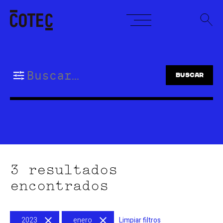
Skip
to
content
Buscar:
3 resultados
encontrados
2023
enero
Limpiar filtros