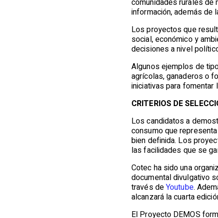
comunidades rurales de m
información, además de la
Los proyectos que result
social, económico y ambie
decisiones a nivel político
Algunos ejemplos de tipo
agrícolas, ganaderos o fo
iniciativas para fomentar
CRITERIOS DE SELECC
Los candidatos a demostr
consumo que representa l
bien definida. Los proye
las facilidades que se ga
Cotec ha sido una organiz
documental divulgativo so
través de
Youtube
. Adem
alcanzará la cuarta edició
El Proyecto DEMOS forma 