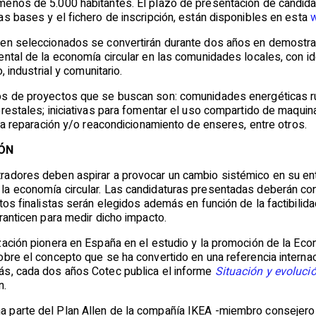
enos de 5.000 habitantes. El plazo de presentación de candidat
s bases y el fichero de inscripción, están disponibles en esta
en seleccionados se convertirán durante dos años en demostrad
ntal de la economía circular en las comunidades locales, con id
, industrial y comunitario.
s de proyectos que se buscan son: comunidades energéticas rura
restales; iniciativas para fomentar el uso compartido de maquin
 la reparación y/o reacondicionamiento de enseres, entre otros.
IÓN
adores deben aspirar a provocar un cambio sistémico en su ent
a economía circular. Las candidaturas presentadas deberán conta
ctos finalistas serán elegidos además en función de la factibil
ranticen para medir dicho impacto.
ación pionera en España en el estudio y la promoción de la Eco
bre el concepto que se ha convertido en una referencia internac
ás, cada dos años Cotec publica el informe
Situación y evoluci
n.
parte del Plan Allen de la compañía IKEA -miembro consejero de