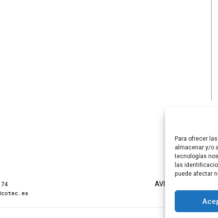
Para ofrecer la
almacenar y/o a
tecnologías no
las identificaci
puede afectar n
AVISO LEGAL
POLÍTI
 74
@cotec.es
Acep