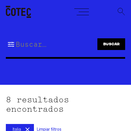
Skip
to
content
Buscar:
8 resultados
encontrados
Italia
Limpiar filtros