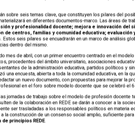
rán sobre seis temas clave, que constituyen los pilares del pos
aterializará en diferentes documentos-marco. Las áreas de tra
sión y profesionalidad docente; mejora e innovación del s
ón de centros, familias y comunidad educativa; evaluación 
s
. Estos seis pilares se encuadrarán en un marco de análisis gl
cias dentro del mismo.
sado mes de abril, con un primer encuentro centrado en el modelo
os, procedentes del ámbito universitario, asociaciones educativ
entantes de la administración educativa, partidos políticos y si
ó una encuesta, abierta a toda la comunidad educativa, en la qu
redactar un nuevo documento, con propuestas para mejorar la pro
ofesional en el foro sobre modelo docente que se celebró el 6
las jornadas de trabajo sobre el modelo de profesión docente te
ulten de la colaboración en REDE se darán a conocer a la socied
mente ser trasladadas a los responsables políticos en materia e
a la construcción de un consenso social amplio, suficiente para
 de principios REDE
.