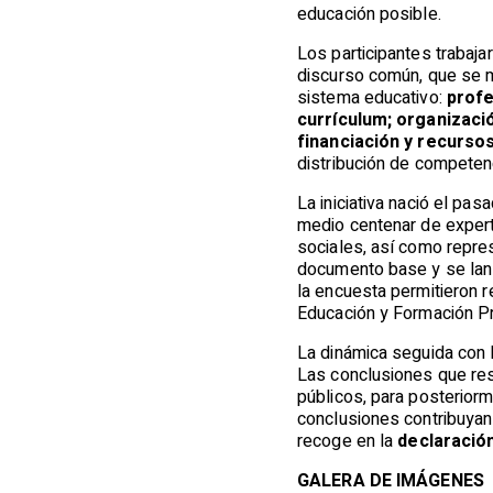
educación posible.
Los participantes trabaja
discurso común, que se m
sistema educativo:
profe
currículum; organizaci
financiación y recurso
distribución de competen
La iniciativa nació el pa
medio centenar de expert
sociales, así como repres
documento base y se lanz
la encuesta permitieron 
Educación y Formación Pr
La dinámica seguida con 
Las conclusiones que res
públicos, para posterior
conclusiones contribuyan 
recoge en la
declaración
GALERA DE IMÁGENES