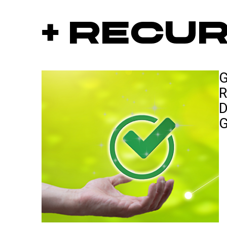
+ Recu
G
R
D
G