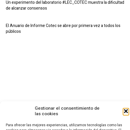
Un experimento del laboratorio #LEC_COTEC muestra la dificultad
de alcanzar consensos
El Anuario de Informe Cotec se abre por primera vez a todos los
públicos
Gestionar el consentimiento de
CONTACTO
las cookies
Calle Cea Bermúdez, 3
Para ofrecer las mejores experiencias, utilizamos tecnologías como las
28003 - Madrid. España