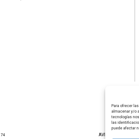
Para ofrecer la
almacenar y/o a
tecnologías no
las identificaci
puede afectar n
AVISO LEGAL
POLÍTI
 74