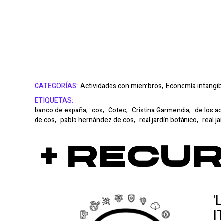
CATEGORÍAS:
Actividades con miembros,
Economía intangib
ETIQUETAS:
banco de españa,
cos,
Cotec,
Cristina Garmendia,
de los a
de cos,
pablo hernández de cos,
real jardín botánico,
real j
+ Recu
'
I