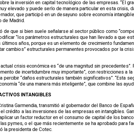
obre la inversión en capital tecnológico de las empresas. “El grad
uy elevado y puede serlo de manera particular en esta crisis,
ernador, que participó en un desayuno sobre economía intangible
o de Madrid.
ó de que si bien suele señalarse al sector público como “compen
dificar “los parámetros estructurales que han llevado a que est
s últimos años, porque es un elemento de crecimiento fundamenta
tar cambios” estructurales permanentes provocados por la crisis
la actual crisis económica es “de una magnitud sin precedentes”
emento de incertidumbre muy importante”, con restricciones a la
percibir “daños estructurales también significativos”. “Esta seg
economía “de una manera más inteligente”, que combine las ayuda
 ACTIVOS INTANGIBLES
Cristina Garmendia, transmitió al gobernador del Banco de Espa
 el crédito a las inversiones de las empresas en intangibles. G
icar un factor reductor en el consumo de capital de los bancos.
 de las pymes, o el que más recientemente se ha aprobado para fac
ó la presidenta de Cotec.