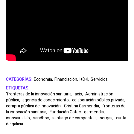
CATEGORÍAS:
Economía,
Financiación,
I+D+I,
Servicios
ETIQUETAS:
‘fronteras de la innovación sanitaria,
acis,
Administración
pública,
agencia de conocimiento,
colaboración público.privada,
compra pública de innovación,
Cristina Garmendia,
fronteras de
la innovación sanitaria,
Fundación Cotec,
garmendia,
innovaius.lab,
sandbox,
santiago de compostela,
sergas,
xunta
de galicia