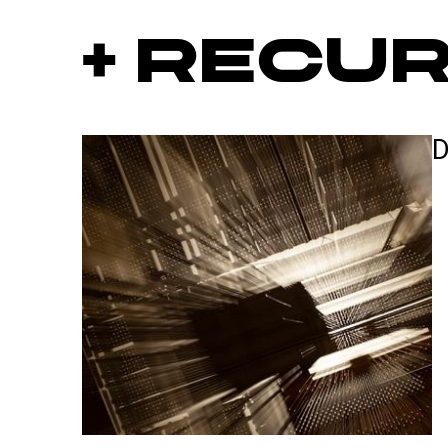
+ Recu
D