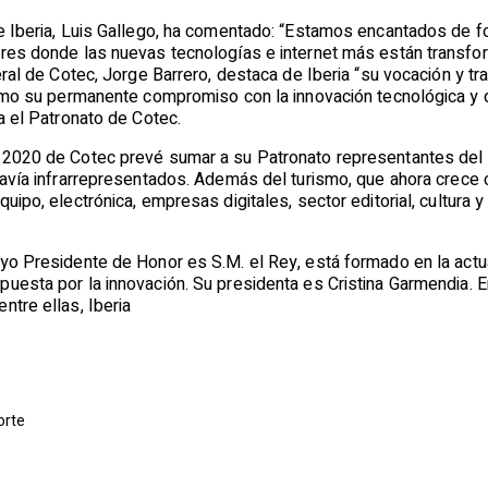
e Iberia, Luis Gallego, ha comentado: “Estamos encantados de fo
ores donde las nuevas tecnologías e internet más están transfor
neral de Cotec, Jorge Barrero, destaca de Iberia “su vocación y tr
 como su permanente compromiso con la innovación tecnológica y 
ra el Patronato de Cotec.
-2020 de Cotec prevé sumar a su Patronato representantes del
davía infrarrepresentados. Además del turismo, que ahora crece co
uipo, electrónica, empresas digitales, sector editorial, cultura y
yo Presidente de Honor es S.M. el Rey, está formado en la actua
uesta por la innovación. Su presidenta es Cristina Garmendia. En
ntre ellas, Iberia
orte