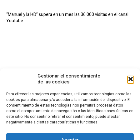
“Manuel y la I+D” supera en un mes las 36.000 visitas en el canal
Youtube
Gestionar el consentimiento
de las cookies
Para ofrecer las mejores experiencias, utilizamos tecnologías como las
cookies para almacenar y/o acceder a la información del dispositivo. El
consentimiento de estas tecnologías nos permitirá procesar datos
CONTACTO
como el comportamiento de navegación o las identificaciones únicas en
este sitio. No consentir o retirar el consentimiento, puede afectar
Calle Cea Bermúdez, 3
negativamente a ciertas características y funciones.
28003 - Madrid. España
(+34) 914 36 47 74
fundacion.cotec@cotec.es
Aceptar