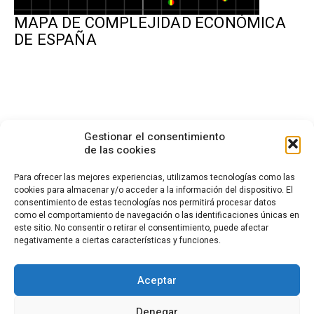
MAPA DE COMPLEJIDAD ECONÓMICA
DE ESPAÑA
Gestionar el consentimiento
de las cookies
Para ofrecer las mejores experiencias, utilizamos tecnologías como las
cookies para almacenar y/o acceder a la información del dispositivo. El
consentimiento de estas tecnologías nos permitirá procesar datos
CONTACTO
como el comportamiento de navegación o las identificaciones únicas en
este sitio. No consentir o retirar el consentimiento, puede afectar
Calle Cea Bermúdez, 3
negativamente a ciertas características y funciones.
28003 - Madrid. España
(+34) 914 36 47 74
fundacion.cotec@cotec.es
Aceptar
AVISO LEGAL
POLÍTICA DE PRIVACIDAD
POLÍTICA DE COOKIES
Denegar