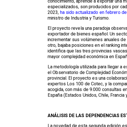
conocimiento, aprende a exportar una m
especializados, son producidos por ca
2023,
ha sido actualizado en febrero d
ministro de Industria y Turismo.
El proyecto revela una paradoja observad
exportador de bienes español. Un sector
incrementar sus volúmenes anuales de v
otro, bajaba posiciones en el ranking i
identifica que las tres provincias vasca
mayor complejidad económica en Españ
La metodología utilizada para llegar a e
el Observatorio de Complejidad Económi
provincial. El proyecto es una colabora
expertos Los 100 de Cotec, y la compañí
acogida, con más de 9.000 consultas en
España (Estados Unidos, Chile, Francia 
ANÁLISIS DE LAS DEPENDENCIAS E
La novedad de esta segunda edición es q