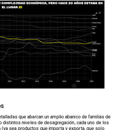
OS
etalladas que abarcan un amplio abanico de familias de
o distintos niveles de desagregación, cada uno de los
(ya sea productos que importa y exporta, que solo