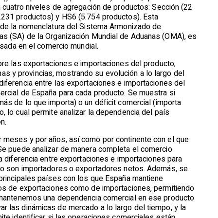
n cuatro niveles de agregación de productos: Sección (22
.231 productos) y HS6 (5.754 productos). Esta
e de la nomenclatura del Sistema Armonizado de
as (SA) de la Organización Mundial de Aduanas (OMA), es
basada en el comercio mundial.
bre las exportaciones e importaciones del producto,
 y provincias, mostrando su evolución a lo largo del
iferencia entre las exportaciones e importaciones del
ercial de España para cada producto. Se muestra si
ás de lo que importa) o un déficit comercial (importa
, lo cual permite analizar la dependencia del país
n.
 meses y por años, así como por continente con el que
 Se puede analizar de manera completa el comercio
la diferencia entre exportaciones e importaciones para
ndo son importadores o exportadores netos. Además, se
 principales países con los que España mantiene
nos de exportaciones como de importaciones, permitiendo
ue mantenemos una dependencia comercial en ese producto
r las dinámicas de mercado a lo largo del tiempo, y la
ite identificar si las operaciones comerciales están