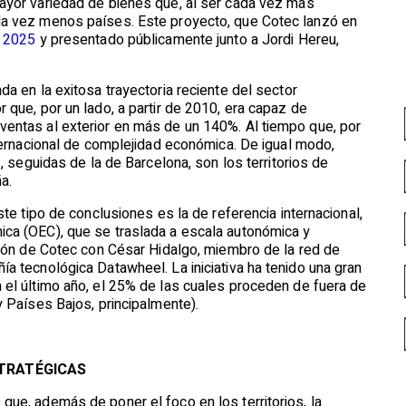
ayor variedad de bienes que, al ser cada vez más
da vez menos países. Este proyecto, que Cotec lanzó en
e 2025
y presentado públicamente junto a Jordi Hereu,
a en la exitosa trayectoria reciente del sector
 que, por un lado, a partir de 2010, era capaz de
entas al exterior en más de un 140%. Al tiempo que, por
nternacional de complejidad económica. De igual modo,
s, seguidas de la de Barcelona, son los territorios de
a.
ste tipo de conclusiones es la de referencia internacional,
ca (OEC), que se traslada a escala autonómica y
ción de Cotec con César Hidalgo, miembro de la red de
a tecnológica Datawheel. La iniciativa ha tenido una gran
 el último año, el 25% de las cuales proceden de fuera de
y Países Bajos, principalmente).
STRATÉGICAS
ue, además de poner el foco en los territorios, la