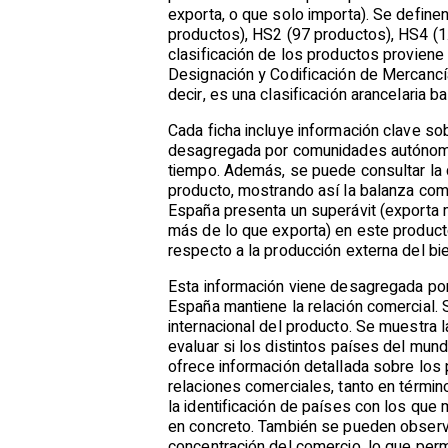
exporta, o que solo importa). Se define
productos), HS2 (97 productos), HS4 (1
clasificación de los productos provien
Designación y Codificación de Mercancí
decir, es una clasificación arancelaria 
Cada ficha incluye información clave so
desagregada por comunidades autónomas
tiempo. Además, se puede consultar la d
producto, mostrando así la balanza com
España presenta un superávit (exporta m
más de lo que exporta) en este producto
respecto a la producción externa del bie
Esta información viene desagregada por
España mantiene la relación comercial.
internacional del producto. Se muestra 
evaluar si los distintos países del mu
ofrece información detallada sobre los
relaciones comerciales, tanto en térmi
la identificación de países con los q
en concreto. También se pueden observa
concentración del comercio, lo que perm