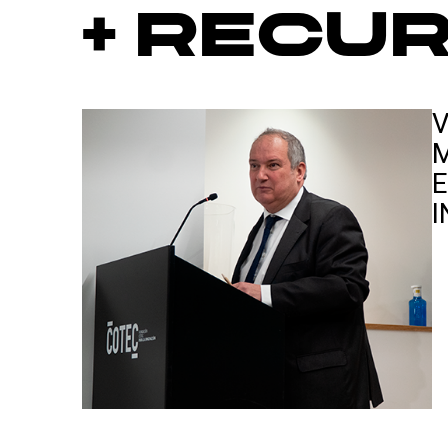
+ Recu
V
E
I