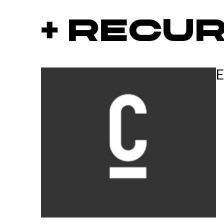
+ Recu
E