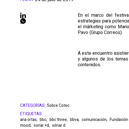
En el marco del festiva
estrategias para potenci
el márketing como Mario
Pavo (Grupo Correos).
A este encuentro asistie
y algunos de los temas q
contenidos.
CATEGORÍAS:
Sobre Cotec
ETIQUETAS:
ana ortas,
bbc,
bbc three,
bbva,
comunicación,
Fundación
mood,
sonar +d,
sónar d