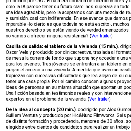
producido por OAC. En una era sobrada de incertidumbres y 
solo la IA parece tener su futuro claro: nos superará en todo
una idea agradable, pero la aceptamos con una mezcla de re
y sumisión, casi con indiferencia. En ese avance que damos 
imparable -lo cierto es que todavía no está escrito-, muchos
nuestros derechos se están viendo de verdad amenazados. 
no vamos a ofrecer ninguna resistencia? (
Ver tráiler
)
Casilla de salida: el tablero de la vivienda (15 min.)
, dirig
Oscar Vela y producido por clinicacreativa, traslada al forma
de mesa la carrera de fondo que supone hoy acceder a una v
para los jóvenes. Tres jóvenes se enfrentan a un tablero en 
juegan el acceso a una vivienda. A medida que avanzan casill
tropiezan con sucesivas dificultades que les alejan de su s
tener una casa propia. Por el camino conocen algunos proye
ideas de personas en su misma situación que aportan un poc
Una ficción basada en testimonios reales y con intervencion
expertos en el problema de la vivienda. (
Ver tráiler
)
De la idea al concepto (20 min.)
, codirigido por Alex Guime
Guillem Ventura y producido por Hic&Nunc Filmworks. Seis 
de distinta formación y procedencia, menores de 30 años, s
elegidos entre cientos de candidatos para realizar un trabajo 