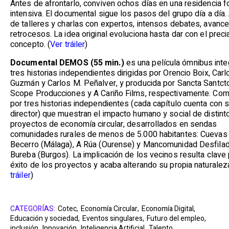
Antes de afrontarlo, conviven ochos días en una residencia f
intensiva. El documental sigue los pasos del grupo día a día.
de talleres y charlas con expertos, intensos debates, avance
retrocesos. La idea original evoluciona hasta dar con el prec
concepto. (
Ver tráiler
)
Documental DEMOS (55 min.)
es una película ómnibus inte
tres historias independientes dirigidas por Orencio Boix, Carl
Guzmán y Carlos M. Peñalver, y producida por Sancta Santct
Scope Producciones y A Cariño Films, respectivamente. Co
por tres historias independientes (cada capítulo cuenta con 
director) que muestran el impacto humano y social de distint
proyectos de economía circular, desarrollados en sendas
comunidades rurales de menos de 5.000 habitantes: Cuevas
Becerro (Málaga), A Rúa (Ourense) y Mancomunidad Desfilad
Bureba (Burgos). La implicación de los vecinos resulta clave 
éxito de los proyectos y acaba alterando su propia naturaleza
tráiler
)
CATEGORÍAS:
Cotec,
Economía Circular,
Economía Digital,
Educación y sociedad,
Eventos singulares,
Futuro del empleo,
inclusión,
Innovación,
Inteligencia Artificial,
Talento