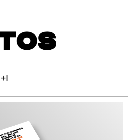
TOS
+I