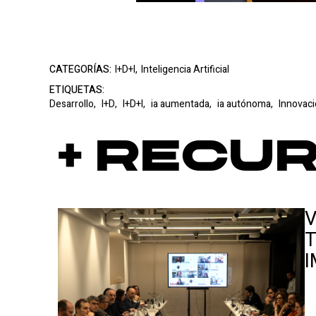
CATEGORÍAS:
I+D+I,
Inteligencia Artificial
ETIQUETAS:
Desarrollo,
I+D,
I+D+I,
ia aumentada,
ia autónoma,
Innovac
+ Recu
V
T
I