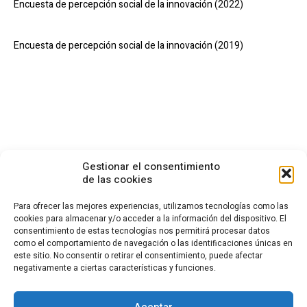
Encuesta de percepción social de la innovación (2022)
Encuesta de percepción social de la innovación (2019)
Gestionar el consentimiento
de las cookies
Para ofrecer las mejores experiencias, utilizamos tecnologías como las
cookies para almacenar y/o acceder a la información del dispositivo. El
consentimiento de estas tecnologías nos permitirá procesar datos
CONTACTO
como el comportamiento de navegación o las identificaciones únicas en
este sitio. No consentir o retirar el consentimiento, puede afectar
Calle Cea Bermúdez, 3
negativamente a ciertas características y funciones.
28003 - Madrid. España
(+34) 914 36 47 74
fundacion.cotec@cotec.es
Aceptar