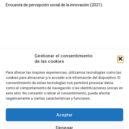
Encuesta de percepción social de la innovación (2021)
Gestionar el consentimiento
de las cookies
Para ofrecer las mejores experiencias, utilizamos tecnologías como las
cookies para almacenar y/o acceder a la información del dispositivo. El
consentimiento de estas tecnologías nos permitirá procesar datos
CONTACTO
como el comportamiento de navegación o las identificaciones únicas en
este sitio. No consentir o retirar el consentimiento, puede afectar
Calle Cea Bermúdez, 3
negativamente a ciertas características y funciones.
28003 - Madrid. España
(+34) 914 36 47 74
fundacion.cotec@cotec.es
Aceptar
AVISO LEGAL
POLÍTICA DE PRIVACIDAD
POLÍTICA DE COOKIES
Denegar