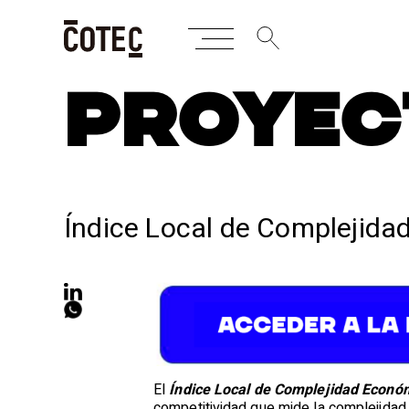
Skip
PROYEC
to
content
Índice Local de Complejid
El
Índice Local de Complejidad Econó
competitividad que mide la complejidad