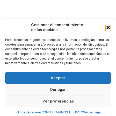
Gestionar el consentimiento
de las cookies
Para ofrecer las mejores experiencias, utilizamos tecnologías como las
cookies para almacenar y/o acceder a la información del dispositivo. El
consentimiento de estas tecnologías nos permitirá procesar datos
CONTACTO
como el comportamiento de navegación o las identificaciones únicas en
este sitio. No consentir o retirar el consentimiento, puede afectar
Calle Cea Bermúdez, 3
negativamente a ciertas características y funciones.
28003 - Madrid. España
(+34) 914 36 47 74
fundacion.cotec@cotec.es
Aceptar
AVISO LEGAL
POLÍTICA DE PRIVACIDAD
POLÍTICA DE COOKIES
Denegar
CANAL DENUNCIAS
Ver preferencias
El contenido de esta página web está bajo licencia
Creative Commons
Política de cookies
CÓMO TRATAMOS TUS DATOS
Aviso Legal