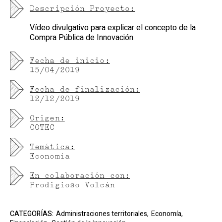
Descripción Proyecto:
Vídeo divulgativo para explicar el concepto de la
Compra Pública de Innovación
Fecha de inicio:
15/04/2019
Fecha de finalización:
12/12/2019
Origen:
COTEC
Temática:
Economía
En colaboración con:
Prodigioso Volcán
CATEGORÍAS:
Administraciones territoriales,
Economía,